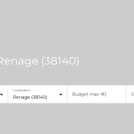
Renage (38140)
Localisation
Budget max (€)
S
Renage (38140)