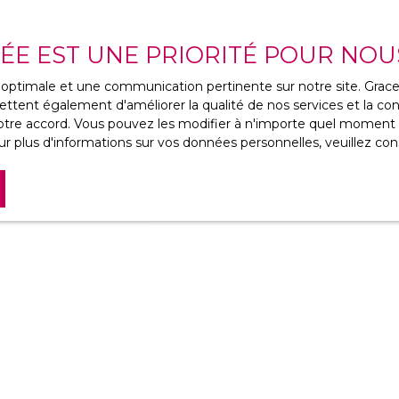
VÉE EST UNE PRIORITÉ POUR NOU
ce optimale et une communication pertinente sur notre site. Gra
ttent également d'améliorer la qualité de nos services et la conv
ves, venez découvrir
re accord. Vous pouvez les modifier à n'importe quel moment via
ables sur 3 niveaux
r plus d'informations sur vos données personnelles, veuillez con
toutes les commodités à
its pas sa jolie
xes !!Au RDC, elle se
disposez d'un grand
 et d'une cuisine
à la superbe terrasse
e, une salle de bains &
alier dessert 3
15 m², dotées d'une
eau avec toilette.
détente extérieur
asse ensoleillé, exposé
z plus aucun bien
corresponda
 environnantes !! Vous