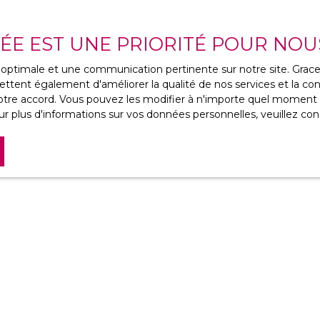
VÉE EST UNE PRIORITÉ POUR NOU
ce optimale et une communication pertinente sur notre site. Gra
38690
ttent également d'améliorer la qualité de nos services et la conv
nt 166 m² habitables
re accord. Vous pouvez les modifier à n'importe quel moment via
ecteur résidentiel, à 8
r plus d'informations sur vos données personnelles, veuillez con
accès autoroute A48
à venir découvrir cette
 RDC d'une belle entrée
ie lumineuse de 63,35
 sur le séjour avec
accès direct à la
 m², un toilette
er/garage de 23,28 m². À
 large palier de 14,77 m²
 16,69 m² et la dernière
me niveau, une belle
avec douche, baignoire,
z plus aucun bien
corresponda
n clos et arboré de 655