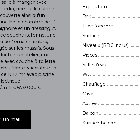
salle à manger avec
Exposition
 jardin, une belle cuisine
couverte ainsi qu'un
Prix
 une belle chambre de 14
Taxe foncière
ignoire et un dressing. A
avec douche italienne, une
Surface
 ou de 4ème chambre,
Niveaux (RDC inclus)
ée sur les massifs. Sous-
uble, un atelier, une
Pièces
e avec douche & toilette.
Salle d'eau
hauffante & radiateurs à
é de 1012 m² avec piscine
WC
lectrique.
Chauffage
an. Px: 679 000 €
Cave
Autres
Balcon
 un mail
Surface balcon