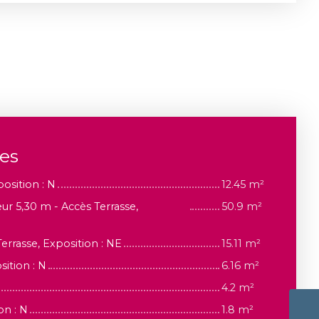
ces
position : N
12.45 m²
ur 5,30 m - Accès Terrasse,
50.9 m²
Terrasse, Exposition : NE
15.11 m²
ition : N
6.16 m²
4.2 m²
on : N
1.8 m²