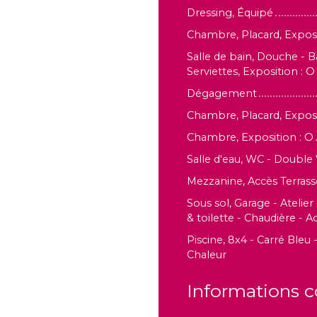
Dressing, Équipé
Chambre, Placard, Exposi
Salle de bain, Douche - 
Serviettes, Exposition : O
Dégagement
Chambre, Placard, Exposi
Chambre, Exposition : O
Salle d'eau, WC - Double 
Mezzanine, Accès Terrasse
Sous sol, Garage - Atelier
& toilette - Chaudière - A
Piscine, 8x4 - Carré Bleu
Chaleur
Informations 