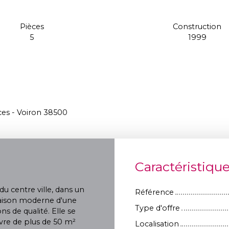
Pièces
Construction
5
1999
ces - Voiron 38500
Caractéristiqu
u centre ville, dans un
Référence
maison moderne d'une
Type d'offre
ns de qualité. Elle se
ivre de plus de 50 m²
Localisation