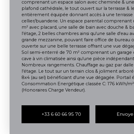
comprenant un espace salon avec cheminée & une 
plafond cathédrale, le tout ouvert sur la terrasse & le
entièrement équipée donnant accès à une terrasse 
cellier/buanderie. Un espace parental comprenant
m² avec placard, une salle de bain avec douche & ba
l'étage, 2 belles chambres ainsi qu'une salle d'eau 
grande mezzanine, pouvant faire office de bureau
ouverte sur une belle terrasse offrant une vue dégag
Sol semi-enterré de 70 m² comprenant un garage do
cave à vin climatisée ainsi qu'une pièce indépendant
Nombreux rangements. Chauffage au gaz par dalle c
l'étage. Le tout sur un terrain clos & joliment arbor
8x4 (au sel) bénéficiant d'une vue dégagée. Portail é
Consommation Energétique classée C: 176 kWh/m²/
(Honoraires Charge Vendeur).
+33 6 60 66 95 70
Envoyer