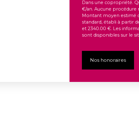
Dans une copropriété. Q
€/an. Aucune procédure n'
Montant moyen estimé de
standard, établi à partir 
et 2340.00 €. Les informa
sont disponibles sur le si
Nos honoraires