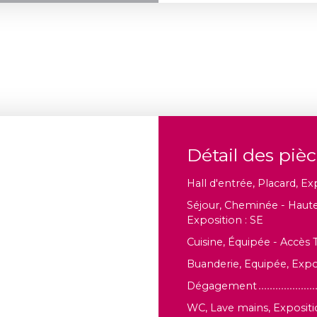
Détail des piè
Hall d'entrée, Placard, Ex
Séjour, Cheminée - Haute
Exposition : SE
Cuisine, Équipée - Accès 
Buanderie, Equipée, Expos
Dégagement
WC, Lave mains, Expositi