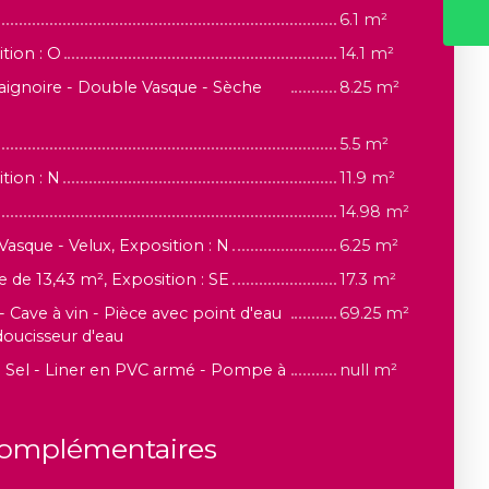
6.1 m²
tion : O
14.1 m²
Baignoire - Double Vasque - Sèche
8.25 m²
5.5 m²
tion : N
11.9 m²
14.98 m²
Vasque - Velux, Exposition : N
6.25 m²
 de 13,43 m², Exposition : SE
17.3 m²
 - Cave à vin - Pièce avec point d'eau
69.25 m²
doucisseur d'eau
 - Sel - Liner en PVC armé - Pompe à
null m²
complémentaires