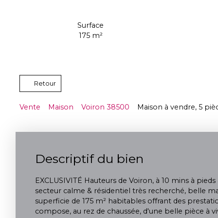
Surface
175
m²
Retour
Vente
Maison
Voiron 38500
Maison à vendre, 5 piè
Descriptif du bien
EXCLUSIVITÉ Hauteurs de Voiron, à 10 mins à pieds d
secteur calme & résidentiel très recherché, belle 
superficie de 175 m² habitables offrant des prestatio
compose, au rez de chaussée, d'une belle pièce à v