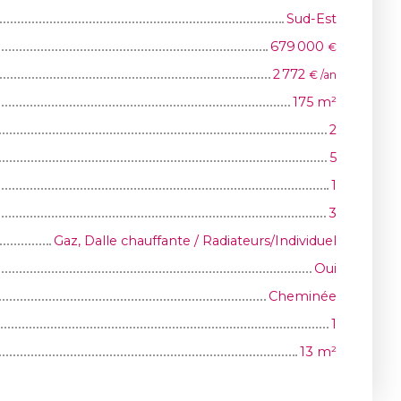
Sud-Est
679 000
€
2 772
€ /an
175
m²
2
5
1
3
Gaz, Dalle chauffante / Radiateurs/Individuel
Oui
Cheminée
1
13
m²