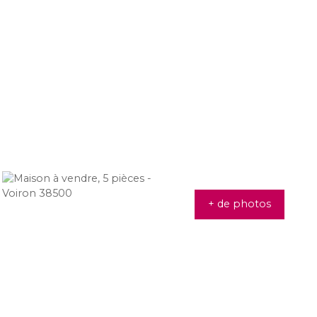
+ de photos
679 000
€