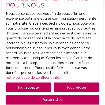
POUR NOUS
proximité de toutes les commodités à pieds
(transports, écoles & commerces.... ), venez
Nous utilisons des cookies afin de vous offrir une
découvrir ce charmant T3 lumineux de 51 m². Vous
expérience optimale et une communication pertinente
serez séduit pas son charme et son fort potentiel
sur notre site. Grace à ces technologies, nous pouvons
à retrouver à travers nos idées de projections 3D !!
vous proposer du contenu en rapport avec vos centres
Situé au 1er étage sans ascenseur, il se compose
d'intérêt. Ils nous permettent également d'améliorer la
d'une entrée, d'une cuisine, d'un espace salon sous
qualité de nos services et la convivialité de notre site
une véranda baignée de lumière, d'une grande
internet. Nous utiliserons uniquement les données
chambre de 22 m² & d'une salle d'eau avec
personnelles pour lesquelles vous avez donné votre
toilette. Rafraîchissements à prévoir. Beau
accord. Vous pouvez les modifier à n'importe quel
potentiel : Possibilité de créer un espace bureau
moment via la rubrique ″Gérer les cookies″ en bas de
Ne manquez plus
supplémentaire ou un dressing. Menuiseries bois
notre site, à l'exception des cookies essentiels à son
& Moustiquaires. Chauffage Électrique. À visiter
aucun bien
fonctionnement. Pour plus d'informations sur vos
sans tarder !!Consommation Énergétique Classée
données personnelles, veuillez consulter
G: 452 kWh/m². an. Px: 95 000 € (Honoraires
correspondant à
notre politique de confidentialité
.
Charge Vendeur). Bien soumis au statut de la
votre recherche !
copropriété. Nombre de lots d'habitation : 4.
Tout accepter
Tout refuser
Charges Annuelles de Copropriété : 160 €. Pas de
procédure en cours.
Prénom
Personnaliser