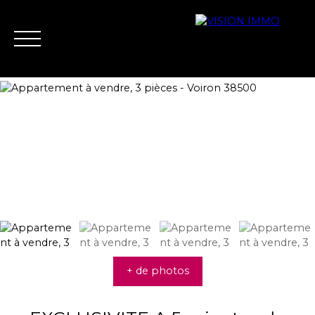
Acheter
Louer
Vendre
Biens vend
Nous contacter
Estimation
+ de photos