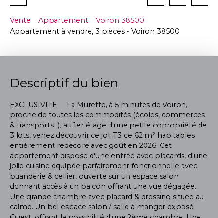
Vente
Appartement
Voiron 38500
Appartement à vendre, 3 pièces - Voiron 38500
Descriptif du bien
EXCLUSIVITE La Murette, à 5 minutes de Voiron,
proche de toutes les commodités (écoles, commerces
& transports…), au 1er étage d'une petite copropriété de
3 lots, venez découvrir ce joli T3 de 62 m² habitables
entièrement redécoré avec goût en 2026. Cet
appartement dispose d'une entrée avec placards, d'une
jolie cuisine équipée parfaitement fonctionnelle avec
buanderie & cellier, ouverte sur un espace salon
donnant accès à un balcon offrant une vue dégagée.
Une grande chambre avec placard & dressing située au
calme. Un bel espace salon / salle à manger exposé
Ouest, offrant la possibilité d'une 2ème chambre. Une