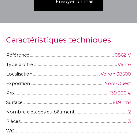
Envoyer un mail
Caractéristiques techniques
Référence
0862-V
Type d'offre
Vente
Localisation
Voiron 38500
Exposition
Nord-Ouest
Prix
139 000
€
Surface
61.91
m²
Nombre d'étages du bâtiment
2
Pièces
3
WC
1