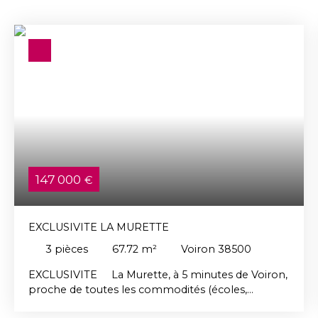
147 000
€
EXCLUSIVITE LA MURETTE
3
pièces
67.72
m²
Voiron 38500
EXCLUSIVITE La Murette, à 5 minutes de Voiron,
proche de toutes les commodités (écoles,
commerces & transports…), au 2ème et dernier