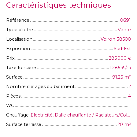
Caractéristiques techniques
Référence
0691
Type d'offre
Vente
Localisation
Voiron 38500
Exposition
Sud-Est
Prix
285 000
€
Taxe foncière
1 285
€ /an
Surface
91.25
m²
Nombre d'étages du bâtiment
2
Pièces
4
WC
1
Chauffage
Electricité, Dalle chauffante / Radiateurs/Collectif
Surface terrasse
20
m²