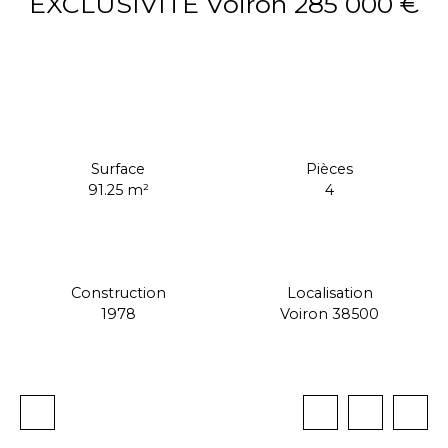
EXCLUSIVITÉ Voiron 285 000 €
285 000
€
Surface
Pièces
91.25
m²
4
Construction
Localisation
1978
Voiron 38500