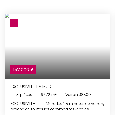
147 000
€
EXCLUSIVITE LA MURETTE
3
pièces
67.72
m²
Voiron 38500
EXCLUSIVITE La Murette, à 5 minutes de Voiron,
proche de toutes les commodités (écoles,
commerces & transports…), au 2ème et dernier