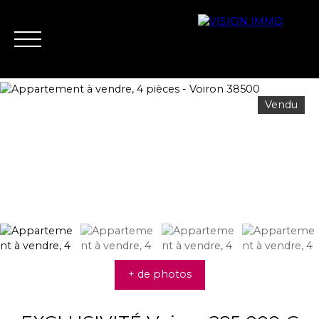
Vendu
Acheter
Louer
Vendre
Biens vend
Nous contacter
Estimation
+ de photos