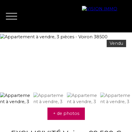
Vendu
Acheter
Louer
Vendre
Biens vend
Nous contacter
Estimation
+ de photos