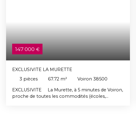
147 000
€
EXCLUSIVITE LA MURETTE
3
pièces
67.72
m²
Voiron 38500
EXCLUSIVITE La Murette, à 5 minutes de Voiron,
proche de toutes les commodités (écoles,
commerces & transports…), au 2ème et dernier
étage d'une petite copropriété de 3 lots, venez
découvrir ce joli T3 de 68 m² habitables
entièrement redécoré avec goût en 2026. Cet
appartement dispose d'une vaste entrée avec
placards, d'une jolie pièce à vivre avec cuisine