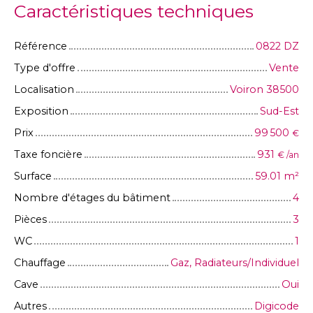
Caractéristiques techniques
Référence
0822 DZ
Type d'offre
Vente
Localisation
Voiron 38500
Exposition
Sud-Est
Prix
99 500
€
Taxe foncière
931
€ /an
Surface
59.01
m²
Nombre d'étages du bâtiment
4
Pièces
3
WC
1
Chauffage
Gaz, Radiateurs/Individuel
Cave
Oui
Autres
Digicode