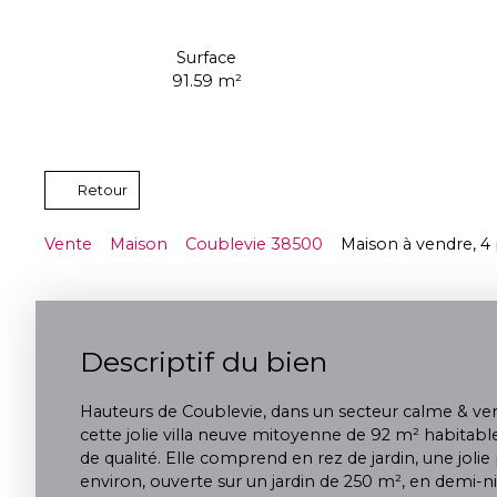
Surface
91.59
m²
Retour
Vente
Maison
Coublevie 38500
Maison à vendre, 4
Descriptif du bien
Hauteurs de Coublevie, dans un secteur calme & ve
cette jolie villa neuve mitoyenne de 92 m² habitable
de qualité. Elle comprend en rez de jardin, une jolie
environ, ouverte sur un jardin de 250 m², en demi-