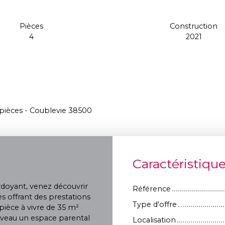
Pièces
Construction
4
2021
 pièces - Coublevie 38500
Caractéristiqu
rdoyant, venez découvrir
Référence
s offrant des prestations
Type d'offre
 pièce à vivre de 35 m²
niveau un espace parental
Localisation