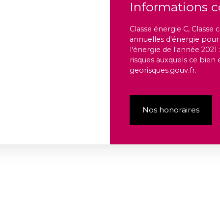
Informations 
Classe énergie C, Class
annuelles d'énergie pour 
l'énergie de l'année 2021 
risques auxquels ce bien 
georisques.gouv.fr.
Nos honoraires