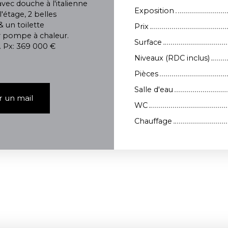
ec douche à l'italienne
Exposition
'étage, 2 belles
& un toilette
Prix
r pompe à chaleur.
Surface
. Px: 369 000 €
Niveaux (RDC inclus)
Pièces
Salle d'eau
 un mail
WC
Chauffage