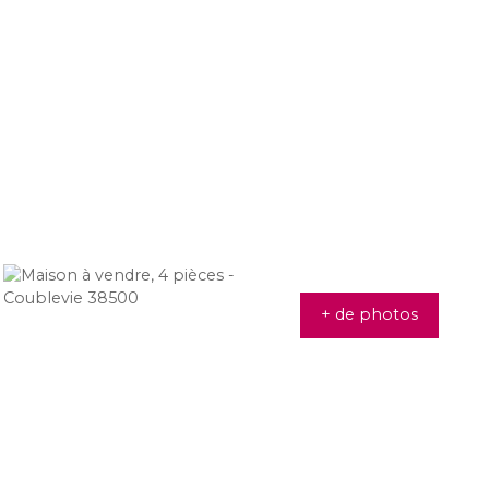
+ de photos
369 000
€