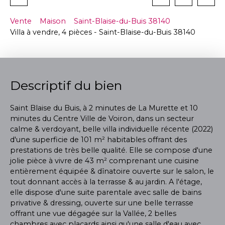
Vente
Maison
Saint-Blaise-du-Buis 38140
Villa à vendre, 4 pièces - Saint-Blaise-du-Buis 38140
Descriptif du bien
Saint Blaise du Buis, à 2 minutes de La Murette et 10
minutes du Centre Ville de Voiron, dans un secteur
calme & verdoyant, belle villa individuelle récente (2022)
d'une superficie de 101 m² habitables offrant des
prestations de très belle qualité. Elle se compose d'une
jolie pièce à vivre de 43 m² comprenant une cuisine
entièrement équipée & dînatoire ouverte sur le salon, le
tout donnant accès à la terrasse & au jardin. A l'étage,
elle dispose d'une suite parentale avec salle de bains
privative & dressing, ouverte sur une belle terrasse
offrant une vue dégagée sur la Vallée, 2 belles
chambres avec placards ainsi qu'une salle d'eau avec