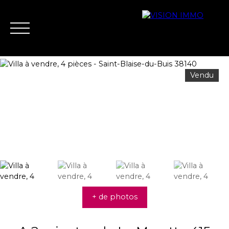
Vendu
Acheter
Louer
Vendre
Biens vend
Nous contacter
Estimation
+ de photos