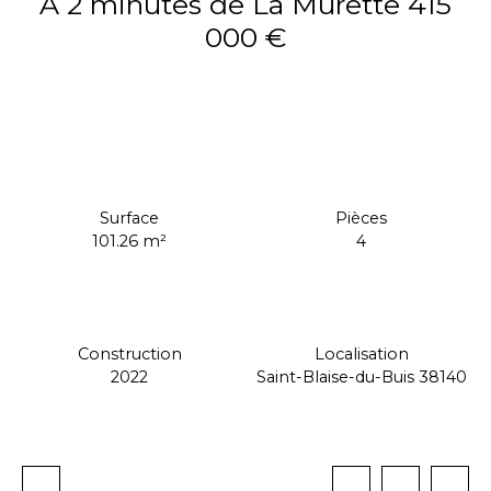
A 2 minutes de La Murette 415
000 €
415 000
€
Surface
Pièces
101.26
m²
4
Construction
Localisation
2022
Saint-Blaise-du-Buis 38140