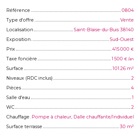
Référence
0804
Type d'offre
Vente
Localisation
Saint-Blaise-du-Buis 38140
Exposition
Sud-Ouest
Prix
415 000
€
Taxe foncière
1 500
€ /an
Surface
101.26
m²
Niveaux (RDC inclus)
2
Pièces
4
Salle d'eau
1
WC
2
Chauffage
Pompe à chaleur, Dalle chauffante/Individuel
Surface terrasse
30
m²